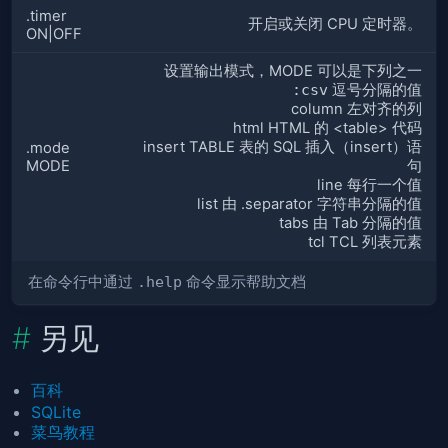
.timer
开启或关闭 CPU 定时器。
ON|OFF
设置输出模式，MODE 可以是下列之一
:csv
逗号分隔的值
column 左对齐的列
html HTML 的 <table> 代码
insert TABLE 表的 SQL 插入（insert）语
.mode
MODE
句
line 每行一个值
list 由 .separator 字符串分隔的值
tabs 由 Tab 分隔的值
tcl TCL 列表元素
在命令行中通过
.help
命令显示帮助文档
另见
百科
SQLite
菜鸟教程