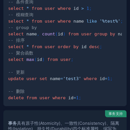
-- 条件查询
select
*
from
user
where
 id 
>
1
;
-- 模糊查询
select
*
from
user
where
 name 
like
'%test%'
;
-- group by
select
 name
,
count
(
id
)
from
user
group
by
 name
-- 排序
select
*
from
user
order
by
 id 
desc
;
-- 聚合函数
select
max
(
id
)
from
user
;
-- 更新
update
user
set
 name
=
'test3'
where
 id
=
1
;
-- 删除
delete
from
user
where
 id
=
1
;
事务支持
事务
具有原子性(Atomicity)、一致性(Consistency)、隔离
性(Isolation)、持久性(Durability)四个标准属性，缩写为