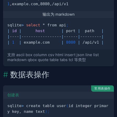
1
输出为 markdown
sqlite
>
select
 * from api
;
|
id
|
host
|
 port 
|
  path   
|
|
----
|
-----------------
|
------
|
---------
|
|
1
|
 example.com     
|
8080
|
 /api/v1 
|
支持 ascii box column csv html insert json line list
markdown qbox quote table tabs tcl 等类型
数据表操作
常用表操作
创建表
sqlite
>
 create table user
(
id integer primar
y key, name text
)
;