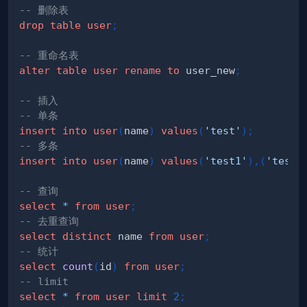
-- 删除表
drop
table
user
;
-- 重命名表
alter
table
user
rename
to
 user_new
;
-- 插入
-- 单条
insert
into
user
(
name
)
values
(
'test'
)
;
-- 多条
insert
into
user
(
name
)
values
(
'test1'
)
,
(
'test2
-- 查询
select
*
from
user
;
-- 去重查询
select
distinct
 name 
from
user
;
-- 统计
select
count
(
id
)
from
user
;
-- limit
select
*
from
user
limit
2
;