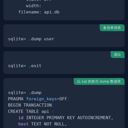
备份单张表
sqlite
>
退出
sqlite
>
以 sql 的形式 dump 数据库
sqlite
>
PRAGMA 
foreign_keys
=
OFF
;
BEGIN TRANSACTION
;
CREATE TABLE api 
(
id
host