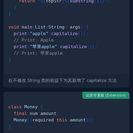
return
'
${
topStr
}
${
substring
(
1
)
}
'
;
}
}
void
main
(
List
<
String
>
 args
)
{
print
(
"apple"
.
capitalize
(
)
)
;
// Print: Apple
print
(
"苹果apple"
.
capitalize
(
)
)
;
// Print: 苹果apple
}
在不修改 String 类的前提下为其新增了 capitalize 方法
运算符重载 (Extension)
class
Money
{
final
 num amount
;
Money
(
{
required 
this
.
amount
}
)
;
}