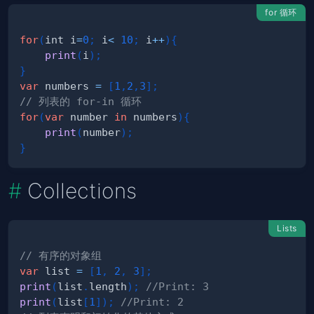
for 循环
for
(
int i
=
0
;
 i
<
10
;
 i
++
)
{
print
(
i
)
;
}
var
 numbers 
=
[
1
,
2
,
3
]
;
// 列表的 for-in 循环
for
(
var
 number 
in
 numbers
)
{
print
(
number
)
;
}
Collections
Lists
// 有序的对象组
var
 list 
=
[
1
,
2
,
3
]
;
print
(
list
.
length
)
;
//Print: 3
print
(
list
[
1
]
)
;
//Print: 2