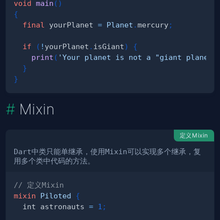
void
main
(
)
{
final
 yourPlanet 
=
Planet
.
mercury
;
if
(
!
yourPlanet
.
isGiant
)
{
print
(
'Your planet is not a "giant planet"
}
}
Mixin
定义Mixin
Dart
中类只能单继承，使用
Mixin
可以实现多个继承，复
用多个类中代码的方法。
// 定义Mixin
mixin
Piloted
{
  int astronauts 
=
1
;