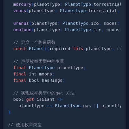
mercury
(
planetType
:
PlanetType
.
terrestrial
,
 
venus
(
planetType
:
PlanetType
.
terrestrial
,
 mo
uranus
(
planetType
:
PlanetType
.
ice
,
 moons
:
27
neptune
(
planetType
:
PlanetType
.
ice
,
 moons
:
1
// 定义一个构造函数
const
Planet
(
{
required 
this
.
planetType
,
 requ
// 声明枚举类型中的变量
final
PlanetType
 planetType
;
final
 int moons
;
final
 bool hasRings
;
// 实现枚举类型中的get 方法
  bool 
get
 isGiant 
=
>
    planetType 
==
PlanetType
.
gas 
||
 planetType
}
// 使用枚举类型