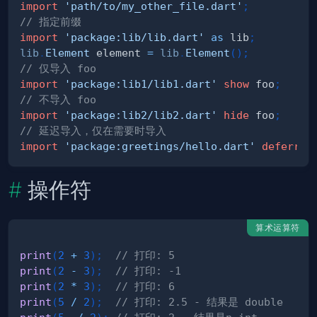
import
'path/to/my_other_file.dart'
;
// 指定前缀
import
'package:lib/lib.dart'
as
 lib
;
lib
.
Element
 element 
=
lib
.
Element
(
)
;
// 仅导入 foo
import
'package:lib1/lib1.dart'
show
 foo
;
// 不导入 foo
import
'package:lib2/lib2.dart'
hide
 foo
;
// 延迟导入，仅在需要时导入
import
'package:greetings/hello.dart'
deferred
操作符
算术运算符
print
(
2
+
3
)
;
// 打印: 5
print
(
2
-
3
)
;
// 打印: -1
print
(
2
*
3
)
;
// 打印: 6
print
(
5
/
2
)
;
// 打印: 2.5 - 结果是 double