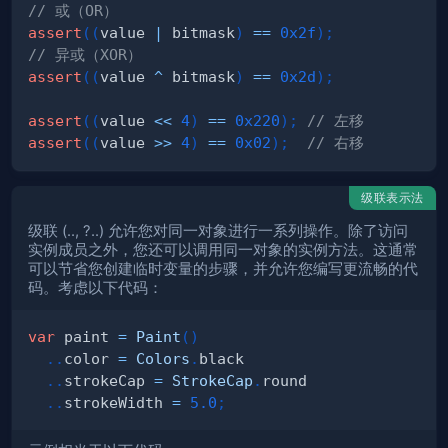
// 或（OR）
assert
(
(
value 
|
 bitmask
)
==
0x2f
)
;
// 异或（XOR）
assert
(
(
value 
^
 bitmask
)
==
0x2d
)
;
assert
(
(
value 
<<
4
)
==
0x220
)
;
// 左移
assert
(
(
value 
>>
4
)
==
0x02
)
;
// 右移
级联表示法
级联 (.., ?..) 允许您对同一对象进行一系列操作。除了访问
实例成员之外，您还可以调用同一对象的实例方法。这通常
可以节省您创建临时变量的步骤，并允许您编写更流畅的代
码。考虑以下代码：
var
 paint 
=
Paint
(
)
.
.
color 
=
Colors
.
.
.
strokeCap 
=
StrokeCap
.
.
.
strokeWidth 
=
5.0
;