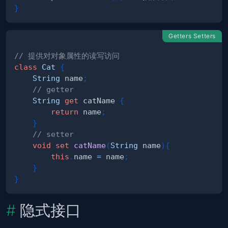
}
Getters Setters
// 提供对对象属性的读写访问
class
Cat
{
String
 name
;
// getter
String
get
 catName 
{
return
 name
;
}
// setter
void
set
catName
(
String
 name
)
{
this
.
name 
=
 name
;
}
}
隐式接口