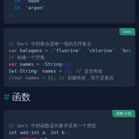
10
:
'neon'
,
18
:
'argon'
,
}
;
Sets
// Dart 中的集合是唯一项的无序集合
var
 halogens 
=
{
'fluorine'
,
'chlorine'
,
'bromi
// 创建一个空集
var
 names 
=
<
String
>
{
}
;
Set
<
String
>
 names 
=
{
}
;
// 这也有效
//var names = {}; // 创建映射，而不是集合
函数
函数示例
// dart 中的函数是对象并且有一个类型
int 
add
(
int a
,
 int b
)
{