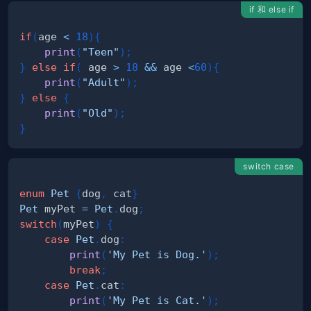
if 和 else if
if
(
age 
<
18
)
{
print
(
"Teen"
)
;
}
else
if
(
 age 
>
18
&&
 age 
<
60
)
{
print
(
"Adult"
)
;
}
else
{
print
(
"Old"
)
;
}
switch case
enum
Pet
{
dog
,
 cat
}
Pet
 myPet 
=
Pet
.
dog
;
switch
(
myPet
)
{
case
Pet
.
dog
:
print
(
'My Pet is Dog.'
)
;
break
;
case
Pet
.
cat
:
print
(
'My Pet is Cat.'
)
;