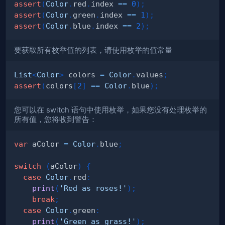
assert
(
Color
.
red
.
index 
==
0
)
;
assert
(
Color
.
green
.
index 
==
1
)
;
assert
(
Color
.
blue
.
index 
==
2
)
;
要获取所有枚举值的列表，请使用枚举的值常量
List
<
Color
>
 colors 
=
Color
.
values
;
assert
(
colors
[
2
]
==
Color
.
blue
)
;
您可以在 switch 语句中使用枚举，如果您没有处理枚举的
所有值，您将收到警告：
var
 aColor 
=
Color
.
blue
;
switch
(
aColor
)
{
case
Color
.
red
:
print
(
'Red as roses!'
)
;
break
;
case
Color
.
green
:
print
(
'Green as grass!'
)
;