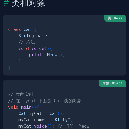
类和对象
类 Class
class
Cat
{
String
 name
;
// 方法
void
voice
(
)
{
print
(
"Meow"
)
;
}
}
对象 Object
// 类的实例
// 在 myCat 下面是 Cat 类的对象
void
main
(
)
{
Cat
 myCat 
=
Cat
(
)
;
    myCat
.
name 
=
"Kitty"
;
    myCat
.
voice
(
)
;
// 打印: Meow