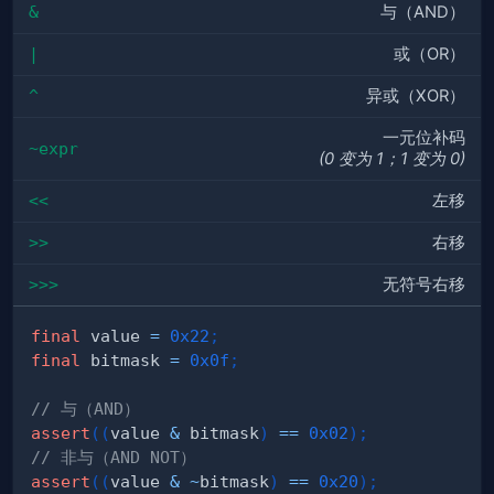
&
与（AND）
|
或（OR）
^
异或（XOR）
一元位补码
~expr
(0 变为 1；1 变为 0)
<<
左移
>>
右移
>>>
无符号右移
final
 value 
=
0x22
;
final
 bitmask 
=
0x0f
;
// 与（AND）
assert
(
(
value 
&
 bitmask
)
==
0x02
)
;
// 非与（AND NOT）
assert
(
(
value 
&
~
bitmask
)
==
0x20
)
;