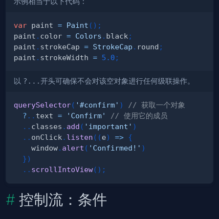
示例相当于以下代码：
var
 paint 
=
Paint
(
)
;
paint
.
color 
=
Colors
.
black
;
paint
.
strokeCap 
=
StrokeCap
.
round
;
paint
.
strokeWidth 
=
5.0
;
以
?...
开头可确保不会对该空对象进行任何级联操作。
querySelector
(
'#confirm'
)
// 获取一个对象
?
.
.
text 
=
'Confirm'
// 使用它的成员
.
.
classes
.
add
(
'important'
)
.
.
onClick
.
listen
(
(
e
)
=
>
{
    window
.
alert
(
'Confirmed!'
)
}
)
.
.
scrollIntoView
(
)
;
控制流：条件