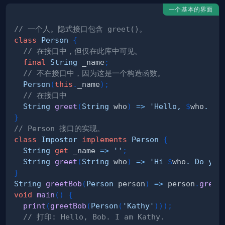
一个基本的界面
// 一个人。隐式接口包含 greet()。
class
Person
{
// 在接口中，但仅在此库中可见。
final
String
 _name
;
// 不在接口中，因为这是一个构造函数。
Person
(
this
.
_name
)
;
// 在接口中
String
greet
(
String
 who
)
=
>
'Hello, 
$
who
. I 
}
// Person 接口的实现。
class
Impostor
implements
Person
{
String
get
 _name 
=
>
''
;
String
greet
(
String
 who
)
=
>
'Hi 
$
who
. Do you
}
String
greetBob
(
Person
 person
)
=
>
 person
.
greet
void
main
(
)
{
print
(
greetBob
(
Person
(
'Kathy'
)
)
)
;
// 打印: Hello, Bob. I am Kathy.