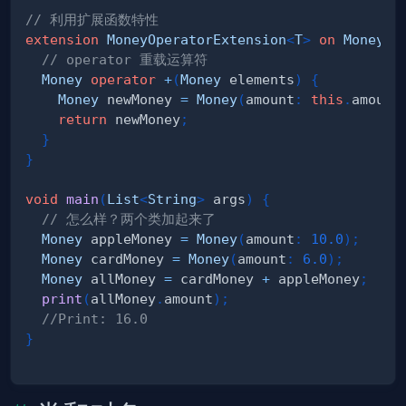
// 利用扩展函数特性 
extension
MoneyOperatorExtension
<
T
>
on
Money
{
// operator 重载运算符
Money
operator
+
(
Money
 elements
)
{
Money
 newMoney 
=
Money
(
amount
:
this
.
amount
return
 newMoney
;
}
}
void
main
(
List
<
String
>
 args
)
{
// 怎么样？两个类加起来了
Money
 appleMoney 
=
Money
(
amount
:
10.0
)
;
Money
 cardMoney 
=
Money
(
amount
:
6.0
)
;
Money
 allMoney 
=
 cardMoney 
+
 appleMoney
;
print
(
allMoney
.
amount
)
;
//Print: 16.0
}