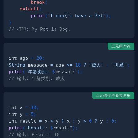
break
;
default
:
print
(
'I don\'t have a Pet'
)
;
}
// 打印: My Pet is Dog.
三元操作符
int age 
=
20
;
String
 message 
=
 age 
>=
18
?
"成人"
:
"儿童"
;
print
(
"年龄类别: 
$
message
"
)
;
// 输出: 年龄类别: 成人
三元操作符嵌套使用
int x 
=
10
;
int y 
=
5
;
int result 
=
 x 
>
 y 
?
 x 
:
 y 
>
0
?
 y 
:
0
;
print
(
"Result: 
$
result
"
)
;
// 输出: Result: 10