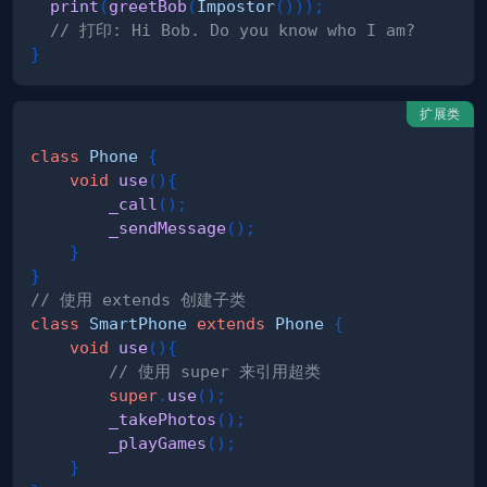
print
(
greetBob
(
Impostor
(
)
)
)
;
// 打印: Hi Bob. Do you know who I am?
}
扩展类
class
Phone
{
void
use
(
)
{
_call
(
)
;
_sendMessage
(
)
;
}
}
// 使用 extends 创建子类
class
SmartPhone
extends
Phone
{
void
use
(
)
{
// 使用 super 来引用超类
super
.
use
(
)
;
_takePhotos
(
)
;
_playGames
(
)
;
}