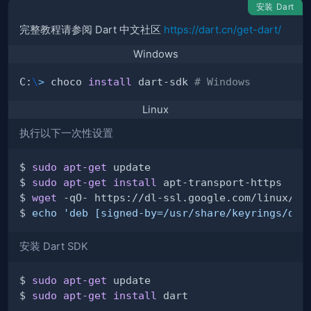
安装 Dart
完整教程请参阅 Dart 中文社区
https://dart.cn/get-dart/
Windows
C:
\
>
 choco 
install
 dart-sdk 
# Windows
Linux
执行以下一次性设置
$ 
sudo
apt-get
$ 
sudo
apt-get
install
$ 
wget
 -qO- https://dl-ssl.google.com/linux/li
$ 
echo
'deb [signed-by=/usr/share/keyrings/dar
安装 Dart SDK
$ 
sudo
apt-get
$ 
sudo
apt-get
install