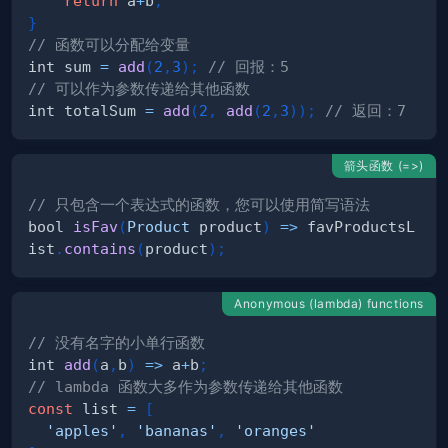
return
 a
+
b
;
}
// 函数可以分配给变量
int sum 
=
add
(
2
,
3
)
;
// 回报：5
// 可以作为参数传递给其他函数
int totalSum 
=
add
(
2
,
add
(
2
,
3
)
)
;
// 返回：7
箭头函数 (=>)
// 只包含一个表达式的函数，您可以使用简写语法
bool 
isFav
(
Product
 product
)
=
>
 favProductsL
ist
.
contains
(
product
)
;
Anonymous (lambda) functions
// 没有名字的小单行函数
int 
add
(
a
,
b
)
=
>
 a
+
b
;
// lambda 函数大多作为参数传递给其他函数
const
 list 
=
[
'apples'
,
'bananas'
,
'oranges'