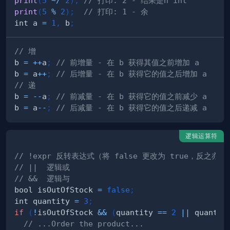
print
(
5
~/
2
)
;
// 打印: 2 - 结果是n int
print
(
5
%
2
)
;
// 打印: 1 - 余
int a 
=
1
,
 b
;
// 增
b 
=
++
a
;
// 前增量 - 在 b 获得其值之前增加 a
b 
=
 a
++
;
// 后增量 - 在 b 获得它的值之后增加 a
// 递
b 
=
--
a
;
// 前减量 - 在 b 获得它的值之前减少 a
b 
=
 a
--
;
// 后减量 - 在 b 获得它的值之后递减 a
逻辑运算符
// !expr 反转表达式（将 false 更改为 true，反之亦然
// ||  逻辑或
// &&  逻辑与
bool isOutOfStock 
=
false
;
int quantity 
=
3
;
if
(
!
isOutOfStock 
&&
(
quantity 
==
2
||
 quantit
// ...Order the product...