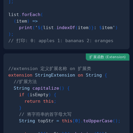
]
;
list
.
forEach
(
(
item
)
=
>
print
(
'
${
list
.
indexOf
(
item
)
}
: 
$
item
'
)
)
;
// 打印: 0: apples 1: bananas 2: oranges
扩展函数 (Extension)
//extension 定义扩展名称 on 扩展类
extension
StringExtension
on
String
{
//扩展方法
String
capitalize
(
)
{
if
(
isEmpty
)
{
return
this
;
}
// 将字符串的首字母大写
String
 topStr 
=
this
[
0
]
.
toUpperCase
(
)
;