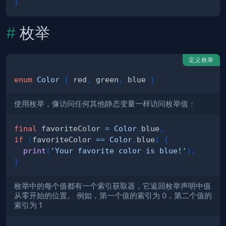
}
枚举
定义枚举
enum
Color
{
 red
,
 green
,
 blue 
}
使用枚举，像访问任何其他静态变量一样访问枚举值：
final
 favoriteColor 
=
Color
.
blue
;
if
(
favoriteColor 
==
Color
.
blue
)
{
print
(
'Your favorite color is blue!'
)
;
}
枚举中的每个值都有一个索引获取器，它返回枚举声明中值
从零开始的位置。 例如，第一个值的索引为 0，第二个值的
索引为 1