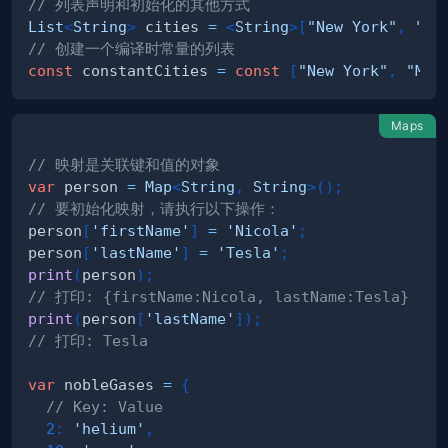
// 列表声明和初始化的其他方式
List
<
String
>
 cities 
=
<
String
>
[
"New York"
,
"Mu
// 创建一个编译时常量的列表
const
 constantCities 
=
const
[
"New York"
,
"Mum
Maps
// 映射是关联键和值的对象
var
 person 
=
Map
<
String
,
String
>
(
)
;
// 要初始化映射，请执行以下操作：
person
[
'firstName'
]
=
'Nicola'
;
person
[
'lastName'
]
=
'Tesla'
;
print
(
person
)
;
// 打印: {firstName:Nicola, lastName:Tesla}
print
(
person
[
'lastName'
]
)
;
// 打印: Tesla
var
 nobleGases 
=
{
// Key: Value
2
:
'helium'
,