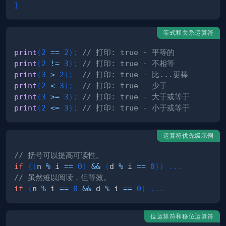
}
等式和关系运算符
print
(
2
==
2
)
;
// 打印: true - 平等的
print
(
2
!=
3
)
;
// 打印: true - 不相等
print
(
3
>
2
)
;
// 打印: true - 比...更棒
print
(
2
<
3
)
;
// 打印: true - 少于
print
(
3
>=
3
)
;
// 打印: true - 大于或等于
print
(
2
<=
3
)
;
// 打印: true - 小于或等于
运算符优先级示例
// 括号可以提高可读性。
if
(
(
n 
%
 i 
==
0
)
&&
(
d 
%
 i 
==
0
)
)
.
.
.
// 虽然难以阅读，但等效。
if
(
n 
%
 i 
==
0
&&
 d 
%
 i 
==
0
)
.
.
.
位运算符和移位运算符